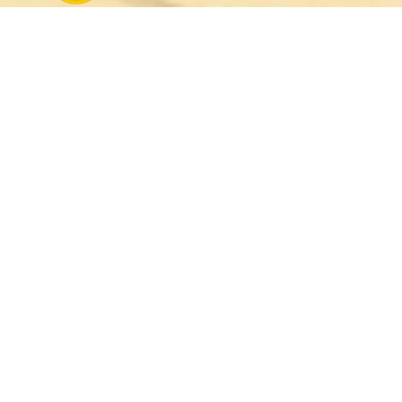
Seitenübersicht unserer Homepage:
Startseite
Aktuelles
DSB e. V.
WSB 1861 e. V.
Schützenkreis Beckum
Sportschiessen NRW
Sport News
Westkirchen / Enningerloh
Termine
Fotos
Pokalschiessen 2026
Vereinsausflug 2025